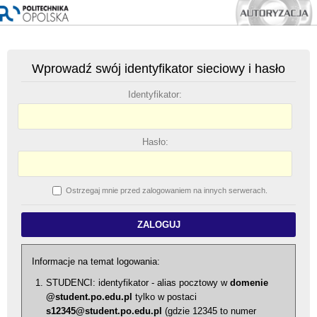
Wprowadź swój identyfikator sieciowy i hasło
I
dentyfikator:
H
asło:
O
strzegaj mnie przed zalogowaniem na innych serwerach.
Informacje na temat logowania:
STUDENCI: identyfikator - alias pocztowy w
domenie
@student.po.edu.pl
tylko w postaci
s12345@student.po.edu.pl
(gdzie 12345 to numer