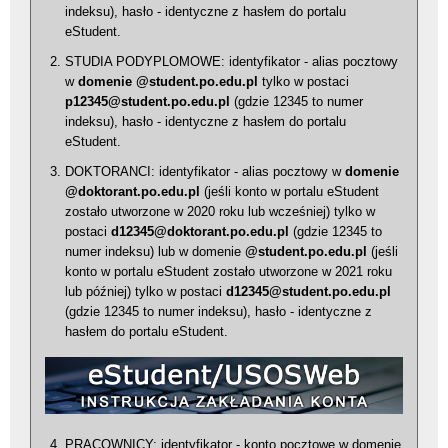
indeksu), hasło - identyczne z hasłem do portalu
eStudent.
STUDIA PODYPLOMOWE: identyfikator - alias pocztowy
w
domenie @student.po.edu.pl
tylko w postaci
p12345@student.po.edu.pl
(gdzie 12345 to numer
indeksu), hasło - identyczne z hasłem do portalu
eStudent.
DOKTORANCI: identyfikator - alias pocztowy w
domenie
@doktorant.po.edu.pl
(jeśli konto w portalu eStudent
zostało utworzone w 2020 roku lub wcześniej) tylko w
postaci
d12345@doktorant.po.edu.pl
(gdzie 12345 to
numer indeksu) lub w domenie
@student.po.edu.pl
(jeśli
konto w portalu eStudent zostało utworzone w 2021 roku
lub później) tylko w postaci
d12345@student.po.edu.pl
(gdzie 12345 to numer indeksu), hasło - identyczne z
hasłem do portalu eStudent.
PRACOWNICY: identyfikator - konto pocztowe w domenie